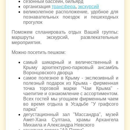
сезонный бассейн, бильярд
организация
трансфера
,
экскурсий
в
еликолепное расположение, удобное для
познавательных поездок и пешеходных
прогулок
Поможем спланировать отдых Вашей группы:
маршруты экскурсий, развлекательные
мероприятия.
Можно посетить пешком:
самый шикарный и величественный в
Крыму архитектурно-парковый ансамбль
Воронцовского дворца
самое полезное в Крыму - экслюзивный и
полезный подарок из Крыма - фирменная
точка торговой марки "Чаи Крыма" -
чаепитие и ознакомление с ассортиментом.
Всех гостей мы угощаем фирменным чаем
во время отдыха в Усадьбе "У графсого
парка"
дегустационный зал "Массандра", музей
Амет-Хана Султана, храмы Архангела
Михаила и Александра Невского